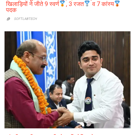
खिलाड़ियों ने जीते 9 स्वर्ण
, 3 रजत
व 7 कांस्य
पदक
SOFTLABTECH
