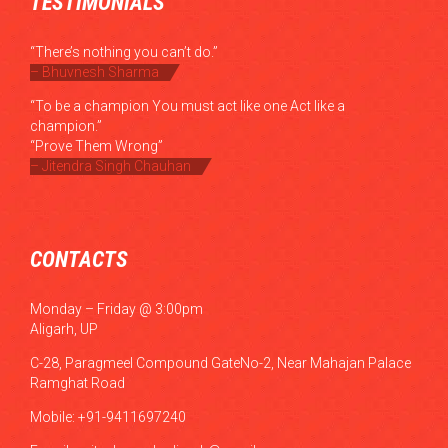
TESTIMONIALS
“There’s nothing you can’t do.”
– Bhuvnesh Sharma
“To be a champion You must act like one Act like a
champion.”
“Prove Them Wrong”
– Jitendra Singh Chauhan
CONTACTS
Monday – Friday @ 3:00pm
Aligarh, UP
C-28, Paragmeel Compound GateNo-2, Near Mahajan Palace
Ramghat Road
Mobile: +91-9411697240